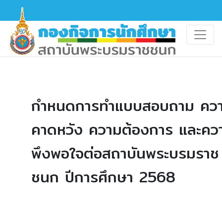
กำหนดการทำแบบสอบถาม คว
คาดหวัง ความต้องการ และคว
พึงพอใจต่อสถาบันพระบรมราช
ชนก ปีการศึกษา 2568