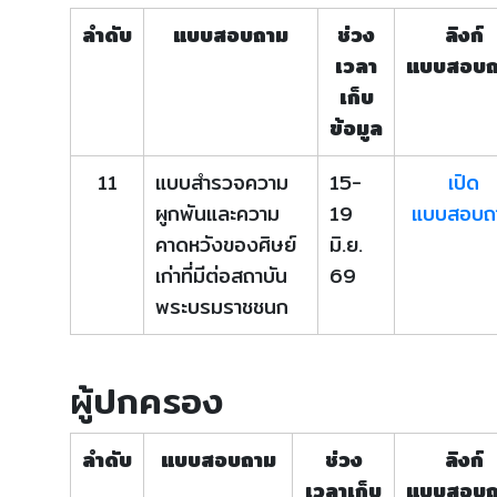
ลำดับ
แบบสอบถาม
ช่วง
ลิงก์
เวลา
แบบสอบถ
เก็บ
ข้อมูล
11
แบบสำรวจความ
15-
เปิด
ผูกพันและความ
19
แบบสอบถ
คาดหวังของศิษย์
มิ.ย.
เก่าที่มีต่อสถาบัน
69
พระบรมราชชนก
ผู้ปกครอง
ลำดับ
แบบสอบถาม
ช่วง
ลิงก์
เวลาเก็บ
แบบสอบถ